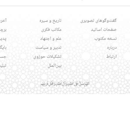
گفت‌وگوهای تصویری
تاریخ و سیره
آخری
صفحات اساتید
مکاتب فکری
برچس
نسخه مکتوب
علم و اجتهاد
پدید
درباره
تدبیر و سیاست
بایگ
ارتباط
تشکیلات حوزوی
جست
بین‌الملل
تبلی