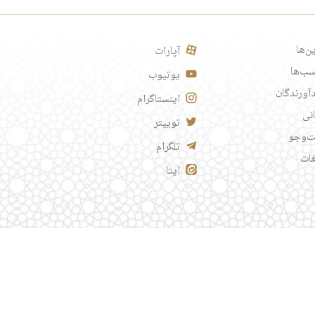
ن‌ها
آپارات
ب‌ها
یوتیوب
آورندگان
اینستاگرام
انی
توییتر
‌وجو
تلگرام
غات
ایتا