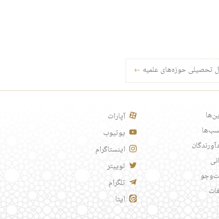
سال تحصیلی حوزه‌های علمیه
←
ن‌ها
آپارات
ب‌ها
یوتیوب
آورندگان
اینستاگرام
انی
توییتر
‌وجو
تلگرام
غات
ایتا