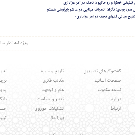
سردرودی: نگران انحراف مبنایی در عاشوراپژوهی هستم
تنقیح مبانی فقهای نجف در امر عزاداری»
ویژه‌نامه آغاز 
گفت‌وگوهای تصویری
تاریخ و سیره
آخری
صفحات اساتید
مکاتب فکری
برچس
نسخه مکتوب
علم و اجتهاد
پدید
درباره
تدبیر و سیاست
بایگ
ارتباط
تشکیلات حوزوی
جست
بین‌الملل
تبلی