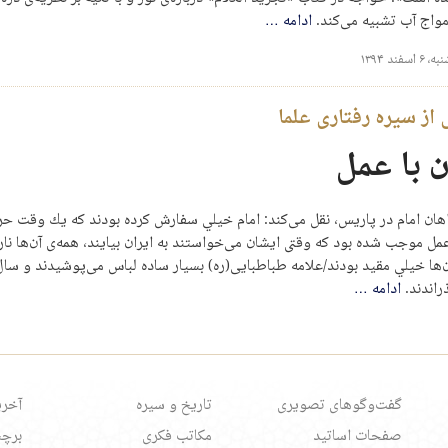
مواج آب تشبیه می‌کند.
ادامه
…
اسفند ۱۳۹۴
 از سیره رفتاری علما
ن با عمل
هان امام در پاريس، نقل می‌كند: امام خيلي سفارش كرده بودند كه يك وقت حر
مل موجب شده بود كه وقتی ايشان می‌خواستند به ايران بيايند، همه‌ی آن‌ها نا
ن‌ها خيلي مقيد بودند/علامه طباطبايی(ره) بسيار ساده لباس می‌پوشيدند و سال‌
راندند.
ادامه
…
گفت‌وگوهای تصویری
تاریخ و سیره
آخری
صفحات اساتید
مکاتب فکری
برچس