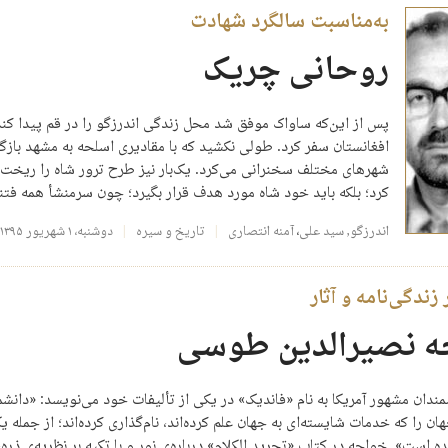
به‌مناسبت سالگرد شهادت
روحانی چریک
پس از این‌که ساواک موفق شد محل زندگی اندرزگو را در قم پیدا کند،
افغانستان سفر کرد. طولی نکشید که با مقادیری اسلحه‌ به مشهد باز
شهرهای مختلف سخنرانی می‌‌کرد. یک‌بار نیز طرح ترور شاه را‌ ریخت‌ 
کرد؛ بلکه باید خود شاه مورد‌ هدف‌ قرار‌ بگیرد؛ چون سرمنشأ همه فت
اندرزگو,‌ سید علی
،
آمنه انتصاری
تاریخ و سیره
دوشنبه، ۱ شهریور ۱۳۹۵
زندگی‌نامه و آثار
ه نصیرالدین طوسی
مندان مشهور آمریکا به نام «فاندیک» در یکی از تألیفات خود می‌‌نویسد:‌ «دانشم
ن را که خدمات شایسته‌‌ای به جهان علم کرده‌اند، نام‌گذاری کرده‌اند؛ از جمله
ه است». خواجه در کتاب «تجرید ‌الکلام» درباره‌ی نور و با تکیه بر نظریه‌ی ذره،