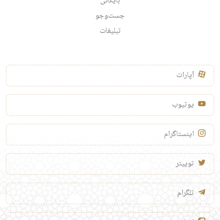
بایگانی
جست‌وجو
تبلیغات
آپارات
یوتیوب
اینستاگرام
توییتر
تلگرام