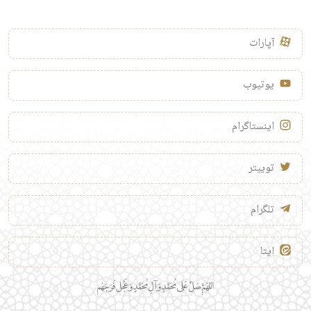
آپارات
یوتیوب
اینستاگرام
توییتر
تلگرام
ایتا