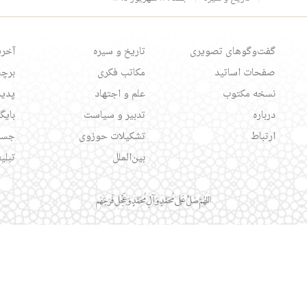
گفت‌وگوهای تصویری
تاریخ و سیره
آخری
صفحات اساتید
مکاتب فکری
برچس
نسخه مکتوب
علم و اجتهاد
پدید
درباره
تدبیر و سیاست
بایگ
ارتباط
تشکیلات حوزوی
جست
بین‌الملل
تبلی