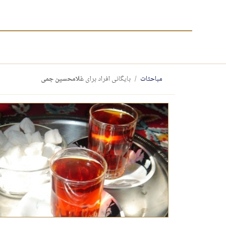
مباحثات
بایگانی افراد برای
غلامحسین جمی