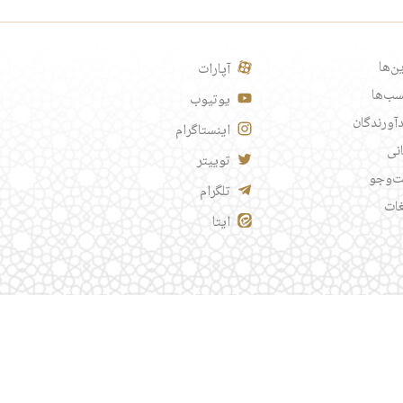
ن‌ها
آپارات
ب‌ها
یوتیوب
آورندگان
اینستاگرام
انی
توییتر
‌وجو
تلگرام
غات
ایتا