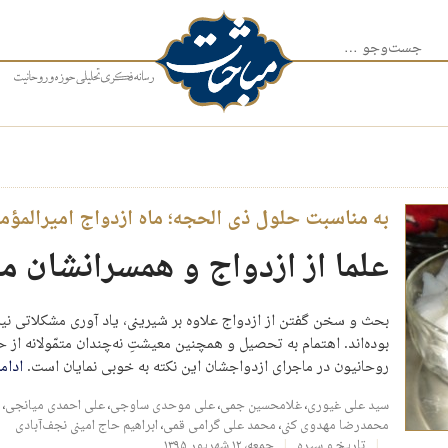
جست‌وجو برای:
به مناسبت حلول ذی‌ الحجه؛ ماه ازدواج امیرالمؤ
علما از ازدواج و همسرانشان م
بحث و سخن گفتن از ازدواج علاوه بر شیرینی، یاد آوری مشکلاتی نیز 
بوده‌اند. اهتمام به تحصیل و همچنین معیشتِ نه‌چندان متمّولانه از 
روحانیون در ماجرای ازدواجشان این نکته به خوبی نمایان است.
ادام
سید علی غیوری
،
غلامحسین جمی
،
علی موحدی ساوجی
،
علی احمدی میانجی
،
محمدرضا مهدوی کنی
،
محمد علی گرامی قمی
،
ابراهیم حاج امینی نجف‌آبادی
تاریخ و سیره
جمعه، ۱۲ شهریور ۱۳۹۵