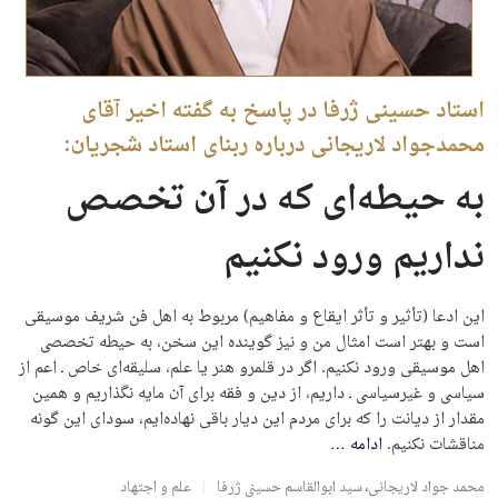
استاد حسینی ژرفا در پاسخ به گفته‌ اخیر آقای
محمدجواد لاریجانی درباره ربنای استاد شجریان:
به حیطه‌ای که در آن تخصص
نداریم ورود نکنیم
این ادعا (تأثیر و تأثر ایقاع و مفاهیم) مربوط به اهل فن شریف موسیقی
است و بهتر است امثال من و نیز گوینده این سخن، به حیطه تخصصی
اهل موسیقی ورود نکنیم. اگر در قلمرو هنر یا علم، سلیقه‌ای خاص ـ اعم از
سیاسی و غیرسیاسی ـ داریم، از دین و فقه برای آن مایه نگذاریم و همین
مقدار از دیانت را که برای مردم این دیار باقی نهاده‌ایم، سودای این گونه
مناقشات نکنیم.
ادامه
…
محمد جواد لاریجانی
،
سید ابوالقاسم حسینی ژرفا
علم و اجتهاد