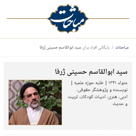
مباحثات
بایگانی افراد برای
سید ابوالقاسم حسینی ژرفا
سید ابوالقاسم حسینی ژرفا
متولد ۱۳۴۱ | طلبه حوزه علمیه |
نویسنده و پژوهشگر حقوقی،
ادبی، هنری، ادبیات کودکان، تربیت
و حدیث