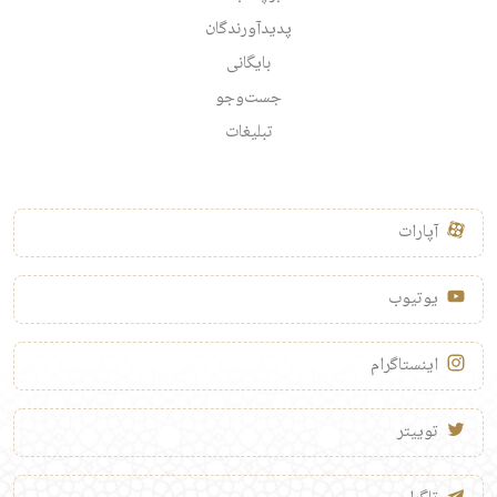
پدیدآورندگان
بایگانی
جست‌وجو
تبلیغات
آپارات
یوتیوب
اینستاگرام
توییتر