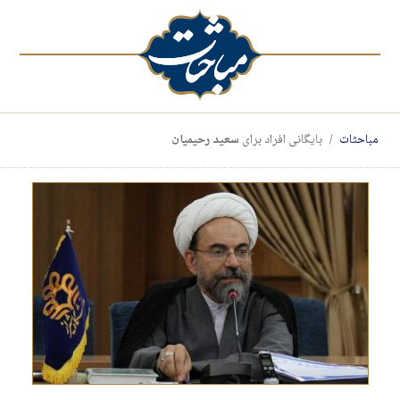
مباحثات
بایگانی افراد برای
سعید رحیمیان