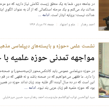
در جامعه دینی، شما به یک منطق زیست تکاملی نیاز دارید که دو مرحله
عدالت یاد می‌کنم و یک مرحله استکمالی که از آن به عنوان الگوی ایثا
عدالت نیست؛ برپایه ایثار است.
ادامه
…
احمد رهدار
علم و اجتهاد
جمعه، ۲۷ مرداد ۱۳۹۶
نشست علمی «حوزه و بایسته‌های دیپلماسی مذهب
مواجهه تمدنی حوزه علمیه با 
در حوزه دیپلماسی عمومی باید کانتکس‌محور (زمینه‌محور) و صحن
را دارد. ما فقهی می‌خواهیم که در صحنه باشد و نه فقهی که در قم باش
این است که در ده سال آینده اگر طلبه چند زبان نداند حوزه در همین
بود که حوزه علمیه قم زبان عربی بلد نبود.
ادامه
…
سید ابوالحسن نواب
،
ابوالقاسم علیدوست
،
احمد رهدار
،
سید حسین میرخلیلی