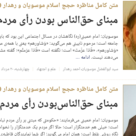
متن کامل مناظره حجج اسلام موسویان و رهدار 
مبنای حق‌الناس بودن رأی مردم
موسویان: امام خمینی(ره) نگاهشان در مسائل اجتماعی این بود که بای
جامعه است؛ مرحوم نایینی هم می‌گوید: «وَشاورهم» یعنی با همه‌ی مردم
«وَشاورهم»، «فَاذا عزَمتَ» است؛ نگفته است «فَاذا عزمتُم»؛ گفته م
می‌دهند نیست.
ادامه
…
سید ابوالفضل موسویان
،
احمد رهدار
علم و اجتهاد
چهارشنبه، ۲۰ مرداد ۱۳۹۵
متن کامل مناظره حجج اسلام موسویان و رهدار 
مبنای حق‌الناس‌بودن رأی مردم
موسویان: امام خمینی می‌فرمایند: «حکومتی که مبتنی بر رأی مردم 
است؛ خیلی هم خدمتگزار است؛ حالا اگر مردم یک خدمتگزار را نخواستند
نگاه روشی غلط است؛ همان امام می‌گوید: اگر شما نمایندگان قاطبه‌ی م