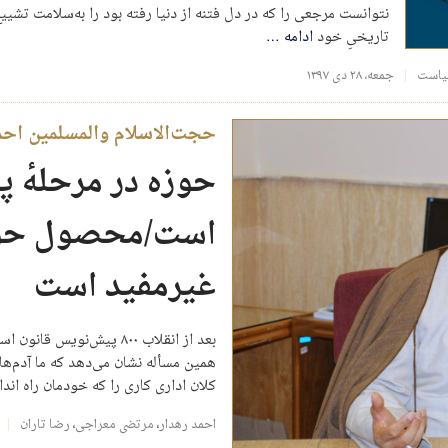
نتوانست مرجعی را که در دل فتنه از دنیا رفته بود را به‌سلامت تشی
تاریخیِ خود
ادامه
…
سیاست
جمعه، ۲۸ دی ۱۳۹۷
حجت‌الاسلام والمسلمین احمد
حوزه در مرحلهٔ پ
است/محصول حوزه
غیرمفید است
بعد از انقلاب ۸۰۰ پیش‌نو
همین مسأله نشان می‌دهد که ما آدم‌ه
کلان اداری کاری را که خودمان راه اندا
احمد رهدار
،
مرتضی معراجی
،
رضا تاران