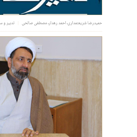
حمیدرضا شریعتمداری
،
احمد رهدار
،
مصطفی صالحی
تدبیر و 