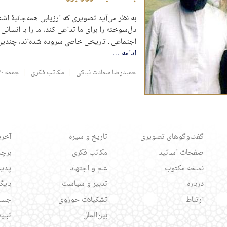
به نظر می‌آید تصویری که ارزیابی همه‌جانبۀ ا
دل‌سوخته را برای ما تداعی کند، ما را با انسانی
اجتماعی ـ تاریخی خاصی سروده شده­‌اند، چندین
ادامه
…
حمیدرضا سعادت نیاکی
مکاتب فکری
جمعه، ۲۰ مهر ۱۳۹۷
گفت‌وگوهای تصویری
تاریخ و سیره
آخری
صفحات اساتید
مکاتب فکری
برچس
نسخه مکتوب
علم و اجتهاد
پدید
درباره
تدبیر و سیاست
بایگ
ارتباط
تشکیلات حوزوی
جست
بین‌الملل
تبلی