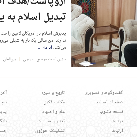
اروپاست/هدف اصل
تبدیل اسلام به ی
پذیرش اسلام در امریکای لاتین راحت‌
ندارند. من سالی یک بار به شیلی می
می‌کند.
ادامه
…
سهیل اسعد
،
مرتضی معراجی
بین‌الملل
گفت‌وگوهای تصویری
تاریخ و سیره
آخری
صفحات اساتید
مکاتب فکری
برچس
نسخه مکتوب
علم و اجتهاد
پدید
درباره
تدبیر و سیاست
بایگ
ارتباط
تشکیلات حوزوی
جست