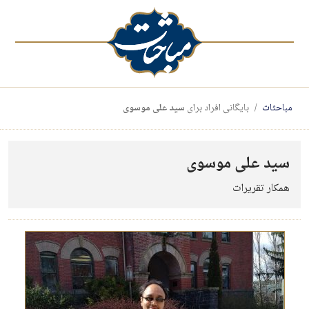
مباحثات
بایگانی افراد برای
سید علی موسوی
سید علی موسوی
همکار تقریرات