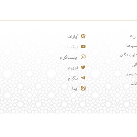
ن‌ها
آپارات
ب‌ها
یوتیوب
آورندگان
اینستاگرام
انی
توییتر
‌وجو
تلگرام
غات
ایتا