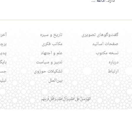
دارد.
ادامه
…
گفت‌وگوهای تصویری
تاریخ و سیره
آخری
صفحات اساتید
مکاتب فکری
برچس
نسخه مکتوب
علم و اجتهاد
پدید
درباره
تدبیر و سیاست
بایگ
ارتباط
تشکیلات حوزوی
جست
بین‌الملل
تبلی