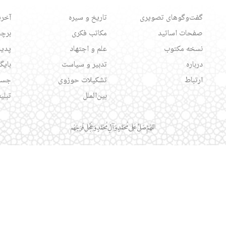
گفت‌وگوهای تصویری
تاریخ و سیره
آخری
صفحات اساتید
مکاتب فکری
برچس
نسخه مکتوب
علم و اجتهاد
پدید
درباره
تدبیر و سیاست
بایگ
ارتباط
تشکیلات حوزوی
جست
بین‌الملل
تبلی