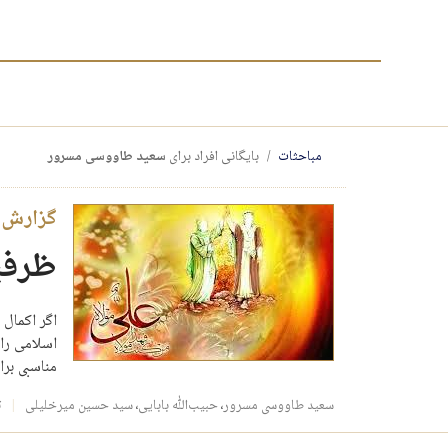
مباحثات
بایگانی افراد برای
سعید طاووسی مسرور
گزارش 
ظرفی
اگر اکمال 
اسلامی را 
مناسبی بر
سعید طاووسی مسرور
،
حبیب‌الله بابایی
،
سید حسین میرخلیلی
ت