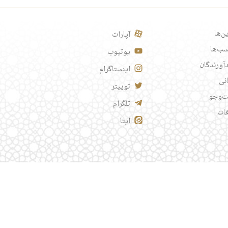
ن‌ها
آپارات
ب‌ها
یوتیوب
آورندگان
اینستاگرام
انی
توییتر
‌وجو
تلگرام
غات
ایتا