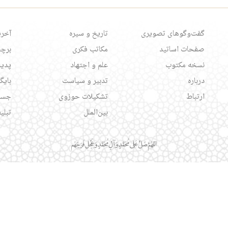
گفت‌وگوهای تصویری
تاریخ و سیره
آخری
صفحات اساتید
مکاتب فکری
برچس
نسخه مکتوب
علم و اجتهاد
پدید
درباره
تدبیر و سیاست
بایگ
ارتباط
تشکیلات حوزوی
جست
بین‌الملل
تبلی