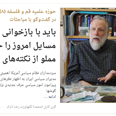
ح
در گفت‌وگو با مباحثات
باید با بازخوان
مسایل امروز را 
مملو از نکته‌های
سردمداران نظام سیاسی آمریکا اهمیتی 
مدیران سیاسی ایران به اظهار نظر‍‌ه
پیرامون امور سیاسی حرف جدیدی بزند
گوشها
ادامه
…
گری کارل (محمد) لگنهاوزن
،
رضا تاران
ع