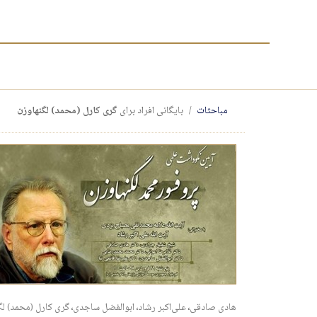
مباحثات
بایگانی افراد برای
گری کارل (محمد) لگنهاوزن
هادی صادقی
،
علی‌اکبر رشاد
،
ابوالفضل ساجدی
،
گری کارل (محمد) لگ