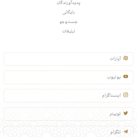
پدیدآورندگان
بایگانی
جست‌وجو
تبلیغات
آپارات
یوتیوب
اینستاگرام
توییتر
تلگرام