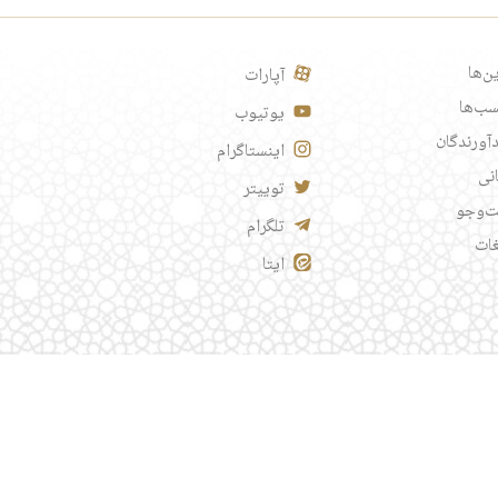
ن‌ها
آپارات
ب‌ها
یوتیوب
آورندگان
اینستاگرام
انی
توییتر
‌وجو
تلگرام
غات
ایتا