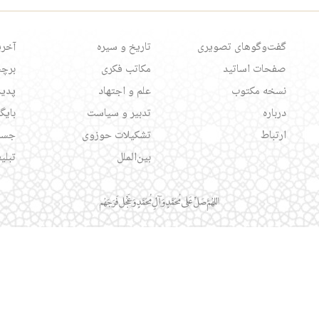
گفت‌وگوهای تصویری
تاریخ و سیره
آخری
صفحات اساتید
مکاتب فکری
برچس
نسخه مکتوب
علم و اجتهاد
پدید
درباره
تدبیر و سیاست
بایگ
ارتباط
تشکیلات حوزوی
جست
بین‌الملل
تبلی