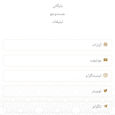
بایگانی
جست‌وجو
تبلیغات
آپارات
یوتیوب
اینستاگرام
توییتر
تلگرام