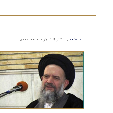
مباحثات
بایگانی افراد برای
سید احمد مددی