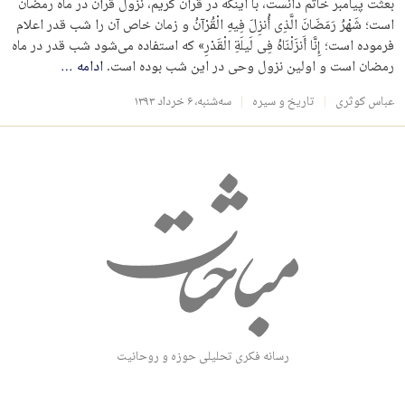
بعثت پیامبر خاتم دانست، با اینکه در قرآن کریم، نزول قرآن در ماه رمضان
است؛ شَهْرُ رَمَضَانَ الَّذِی أُنزِلَ فِیهِ الْقُرْآنُ و زمان خاص آن را شب قدر اعلام
فرموده است؛ إِنَّا أَنزَلْنَاهُ فِی لَیلَةِ الْقَدْرِ» که استفاده می‌شود شب قدر در ماه
رمضان است و اولین نزول وحی در این شب بوده است.
ادامه
…
عباس کوثری
تاریخ و سیره
سه‌شنبه، ۶ خرداد ۱۳۹۳
رسانه فکری تحلیلی حوزه و روحانیت