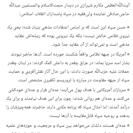
آیت‌ﷲ‌العظمی مکارم شیرازی در دیدار حجت‌الاسلام‌ والمسلمین عبدﷲ
حاجی‌صادقی نماینده ولی‌فقیه در سپاه پاسداران انقلاب اسلامی:
حسن سپاه این است که بر اساس اعتقادات مذهبی بنیان شده؛ یعنی یک
نیروی نظامی خالص نیست؛ بلکه یک نیرویی بوده که ریشه‌اش عقاید
مذهبی است و نمی‌تواند از آن عقاید جدا شود.
آمریکا در جبهه نظامی واقعاً شکست خورده است. آن‌ها حاضر نبودند
بشار اسد سرپا بماند؛ در عراق چقدر به داعش کمک کردند؛ در لبنان چقدر
حملات علیه حزب‌ﷲ صورت دادند؛ با این حال آثار نقش‌آفرینی و حمایت
سپاه از جبهه مقاومت در مبارزه با تروریسم تکفیری مشخص است.
سربازان آمریکایی با هدف پول می‌آیند؛ عده‌ای فرار و عده‌ای خودکشی
می‌کنند و عده‌ای هم روانی شدند؛ چون برای این هدف نیامدند و برای یک
درآمد آمدند؛ اما امثال سپاه که برنامه مکتبی دارند حاضرند همه‌چیزشان را
بدهند و روحیه سپاه قابل‌مقایسه با آن‌ها نیست.
عده‌ای هستند دلشان می‌خواهد بین سپاه و مرجعیت و حوزه‌های علمیه