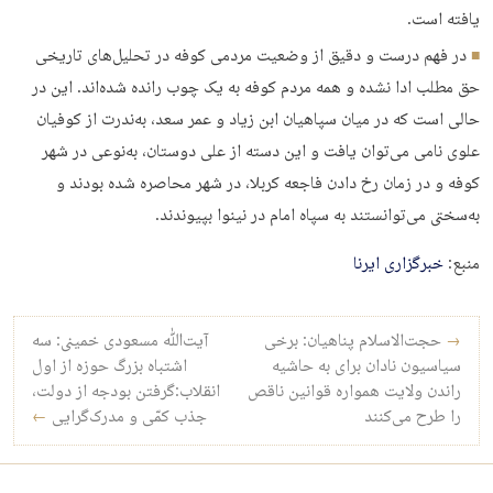
یافته است.
در فهم درست و دقیق از وضعیت مردمی کوفه در تحلیل‌های تاریخی
حق مطلب ادا نشده و همه‌ مردم کوفه به یک چوب رانده شده‌اند. این در
حالی است که در میان سپاهیان ابن زیاد و عمر سعد، به‌ندرت از کوفیان
علوی نامی می‌توان یافت و این دسته از علی دوستان، به‌نوعی در شهر
کوفه و در زمان رخ دادن فاجعه کربلا، در شهر محاصره شده بودند و
به‌سختی می‌توانستند به سپاه امام در نینوا بپیوندند.
منبع:
خبرگزاری ایرنا
راه‌بری نوشته
→
حجت‌الاسلام پناهیان: برخی
آیت‌الله مسعودی خمینی: سه
سیاسیون نادان برای به حاشیه
اشتباه بزرگ حوزه از اول
راندن ولایت همواره قوانین ناقص
انقلاب:گرفتن بودجه از دولت،
را طرح می‌کنند
جذب کمّی و مدرک‌گرایی
←