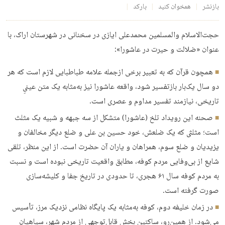
بازنشر
همخوان کنید
بارکد
حجت‌الاسلام والمسلمین محمدعلی ایازی در سخنانی در شهرستان اراک، با
عنوان «ضلالت و حیرت در عاشورا»:
همچون قرآن که به تعبیر برخی ازجمله علامه طباطبایی لازم است که هر
دو سال یک‌بار بازتفسیر شود، واقعه عاشورا نیز به‌مثابه یک متن عینیِ
تاریخی، نیازمند تفسیر مداوم و عصری است.
صحنه این رویداد تلخ (عاشورا) متشکل از سه جبهه و شبیه یک مثلث
است؛ مثلثی که یک ضلعش، خود حسین بن علی و ضلع دیگر مخالفان و
یزیدیان و ضلع سوم، همراهان و یاران آن حضرت است. از این منظر، تلقی
شایع از بی‌وفایی مردم کوفه، مطابق واقعیت تاریخی نبوده است و نسبت
به مردم کوفه سال ۶۱ هجری، تا حدودی در تاریخ جفا و کلیشه‌سازی
صورت گرفته است.
در زمان خلیفه دوم، کوفه به‌مثابه یک پایگاه نظامی نزدیک مرز، تأسیس
می‌شود. از همین‌رو، ساکنین بخش قابل‌توجهی از مردم شهر، سپاهیان