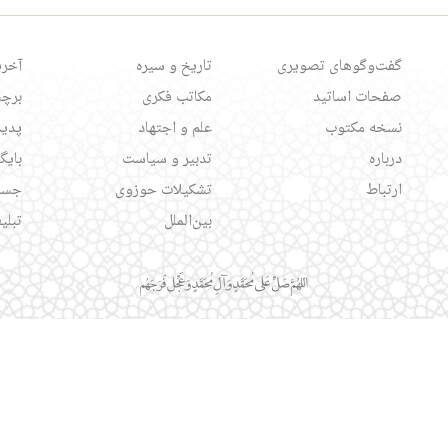
گفت‌وگوهای تصویری
تاریخ و سیره
آخری
صفحات اساتید
مکاتب فکری
برچس
نسخه مکتوب
علم و اجتهاد
پدید
درباره
تدبیر و سیاست
بایگ
ارتباط
تشکیلات حوزوی
جست
بین‌الملل
تبلی