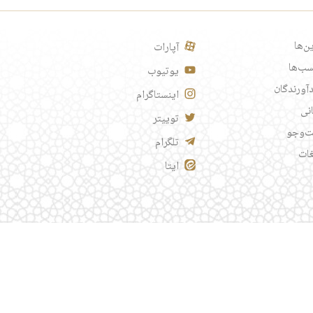
ن‌ها
آپارات
ب‌ها
یوتیوب
آورندگان
اینستاگرام
انی
توییتر
‌وجو
تلگرام
غات
ایتا