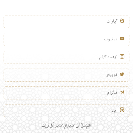
آپارات
یوتیوب
اینستاگرام
توییتر
تلگرام
ایتا