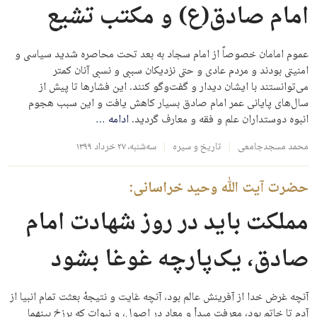
امام صادق(ع) و مکتب تشیع
عموم امامان خصوصاً از امام سجاد به بعد تحت محاصره شدید سیاسی و
امنیتی بودند و مردم عادی و حتی نزدیکان سببی و نسبی آنان کمتر
می‌توانستند با ایشان دیدار و گفت‌وگو کنند. این فشارها تا پیش از
سال‌های پایانی عمر امام صادق بسیار کاهش یافت و این سبب هجوم
انبوه دوستداران علم و فقه و معارف گردید.
ادامه
…
محمد مسجدجامعی
تاریخ و سیره
سه‌شنبه، ۲۷ خرداد ۱۳۹۹
حضرت آیت الله وحید خراسانی:
مملکت باید در روز شهادت امام
صادق، یک‌پارچه غوغا بشود
آنچه غرض خدا از آفرینش عالم بود، آنچه غایت و نتیجهٔ بعثت تمام انبیا از
آدم تا خاتم بود، معرفت مبدأ و معاد در اصول، و نبوات که برزخ بینهما