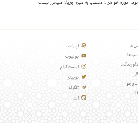
 بود. حوزه خواهران منتسب به هیچ جریان سیاسی نیست
ن‌ها
آپارات
ب‌ها
یوتیوب
آورندگان
اینستاگرام
انی
توییتر
‌وجو
تلگرام
غات
ایتا