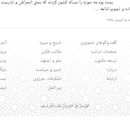
بحث بودجه حوزه را مساله کشور کردند که بحثی انحرافی و نادرست
اده و تجویز
ادامه
…
۱۳۹۷
گفت‌وگوهای تصویری
تاریخ و سیره
آخری
صفحات اساتید
مکاتب فکری
برچس
نسخه مکتوب
علم و اجتهاد
پدید
درباره
تدبیر و سیاست
بایگ
ارتباط
تشکیلات حوزوی
جست
بین‌الملل
تبلی