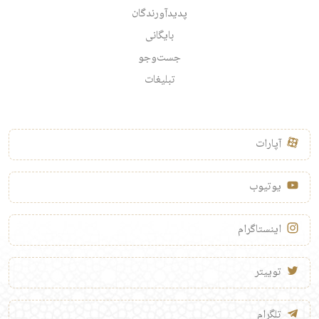
پدیدآورندگان
بایگانی
جست‌وجو
تبلیغات
آپارات
یوتیوب
اینستاگرام
توییتر
تلگرام