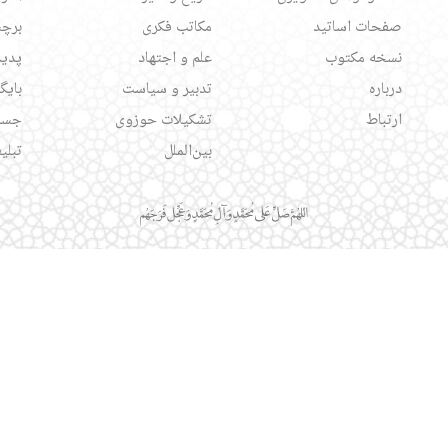
صفحات اساتید
مکاتب فکری
برچس
نسخه مکتوب
علم و اجتهاد
پدید
درباره
تدبیر و سیاست
بایگ
ارتباط
تشکیلات حوزوی
جست
بین‌الملل
تبلی