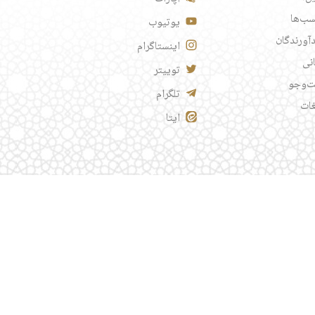
ب‌ها
یوتیوب
آورندگان
اینستاگرام
انی
توییتر
‌وجو
تلگرام
غات
ایتا