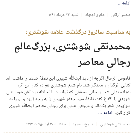
ادامه
…
محسن اراکی
علم و اجتهاد
شنبه، ۲۴ خرداد ۱۳۹۳
به مناسبت سالروز درگذشت علامه شوشتری؛
محمدتقی شوشتری، بزرگ‌عالمِ
رجالیِ معاصر
قاموس الرجال اگرچه از دید آیت‌الله شبیری این نقطهٔ ضعف را داشت، اما
کتابی اثرگذار و ماندگار شد. نام شیخ شوشتری هم در کنار این اثر،
به‌یادماندنی شد. روحانی محققی که توانست با احاطه بر دانش خود، علی
شریعتی را اقناع کند، ذائقهٔ سید جعفر شهیدی را به وجد آورد و او را به
سراییدن شعر بکشاند و مرجعی علمی برای رجالی معاصر آیت‌الله شبیری
قرار گیرد.
ادامه
…
محمد تقی شوشتری
تاریخ و سیره
سه‌شنبه، ۳۰ اردیبهشت ۱۳۹۳