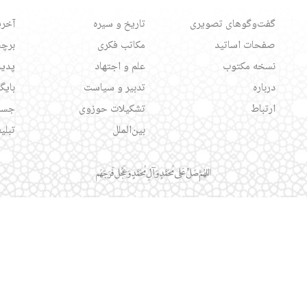
گفت‌وگوهای تصویری
تاریخ و سیره
آخری
صفحات اساتید
مکاتب فکری
برچس
نسخه مکتوب
علم و اجتهاد
پدید
درباره
تدبیر و سیاست
بایگ
ارتباط
تشکیلات حوزوی
جست
بین‌الملل
تبلی