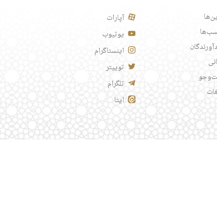
ن‌ها
آپارات
ب‌ها
یوتیوب
آورندگان
اینستاگرام
انی
توییتر
‌وجو
تلگرام
غات
ایتا