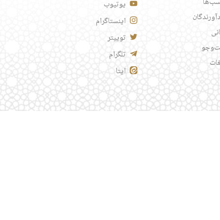
ب‌ها
یوتیوب
آورندگان
اینستاگرام
انی
توییتر
‌وجو
تلگرام
غات
ایتا