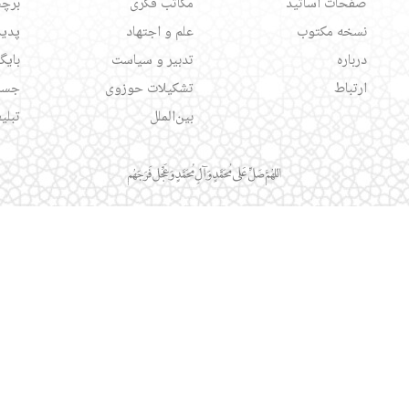
صفحات اساتید
مکاتب فکری
برچس
نسخه مکتوب
علم و اجتهاد
پدید
درباره
تدبیر و سیاست
بایگ
ارتباط
تشکیلات حوزوی
جست
بین‌الملل
تبلی