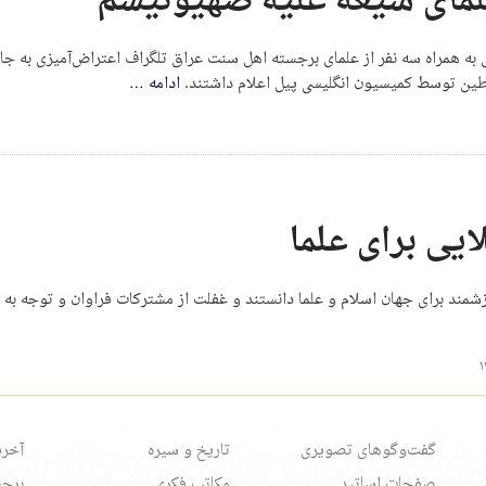
علمای شیعه علیه صهیونیسم
رانی و عراقی به همراه سه نفر از علمای برجسته اهل سنت عراق تلگراف اعتراض‌آمیزی ب
ین توسط کمیسیون انگلیسی پیل اعلام داشتند.
ادامه
…
یی برای علما
شمند برای جهان اسلام و علما دانستند و غفلت از مشترکات فراوان و توجه به
گفت‌وگوهای تصویری
تاریخ و سیره
آخری
صفحات اساتید
مکاتب فکری
برچس