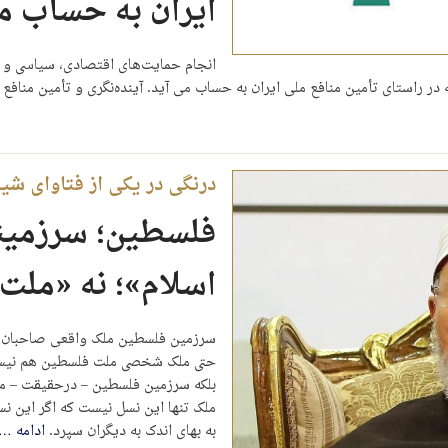
ایران به حساب می
انجام حمایت‌هاى اقتصادى، سیاسى و ت
 در راستاى تأمین منافع ملى ایران به حساب مى آید. آینده‌نگرى و تأمین منافع
درنگی در یکی از فتاوای 
فلسطین؛ سرزمین
اسلام»؛ نه «ملت
سرزمین فلسطین ملک واقعی صاحبان آن
حتی ملک شخصی ملت فلسطین هم نیست؛
بلکه سرزمین فلسطین – درحقیقت – مل
ملک تنها این نسل نیست که اگر این نس
به بهای اندک به دیگران سپرد.
ادامه
…