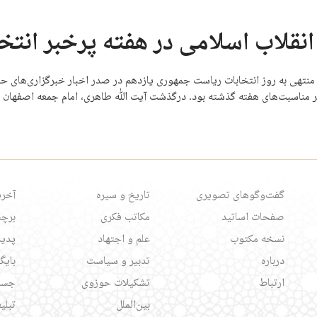
 انقلاب اسلامی در هفته‌ پرخبر انتخ
 منتهی به روز انتخابات ریاست جمهوری یازدهم در صدر اخبار خبرگزاری‌های ح
گر مناسبت‌های هفته گذشته بود. درگذشت آیت الله طاهری، امام جمعه اصفهان
گفت‌وگوهای تصویری
تاریخ و سیره
آخری
صفحات اساتید
مکاتب فکری
برچس
نسخه مکتوب
علم و اجتهاد
پدید
درباره
تدبیر و سیاست
بایگ
ارتباط
تشکیلات حوزوی
جست
بین‌الملل
تبلی