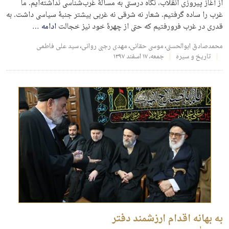
از آغاز پیروزی انقلاب، نگاه درستی به مسألۀ غرب‌شناسی نداشته‌ایم. ما
غرب را ساده گرفتیم. شعار نه شرقی نه غربی بیشتر جنبۀ سیاسی داشت. به
قدری در غرب فرورفتیم که حتی از چهرۀ خود نیز خجالت
ادامه
…
محمدصادق ابوالحسنی
،
موسی حقانی
،
مهدی رجبی روانی
،
سید علی فاطمی
تاریخ و سیره
جمعه، ۱۷ اسفند ۱۳۹۷
به بهانه اقدام ارزشمند دفتر