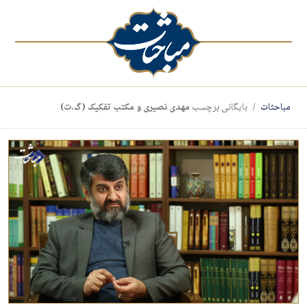
مباحثات
بایگانی برچسب
مهدی نصیری و مکتب تفکیک (گ.ت)