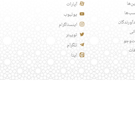
ن‌ها
آپارات
ب‌ها
یوتیوب
آورندگان
اینستاگرام
انی
توییتر
‌وجو
تلگرام
غات
ایتا