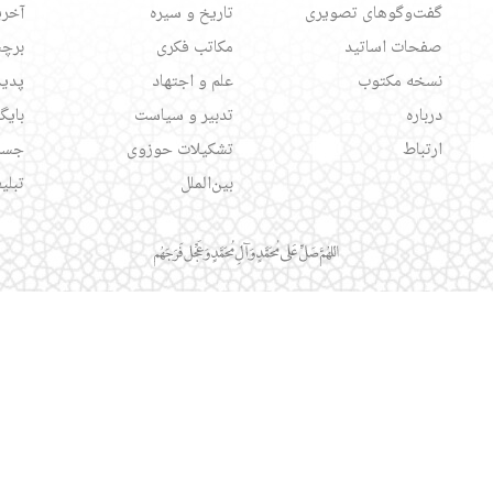
گفت‌وگوهای تصویری
تاریخ و سیره
آخری
صفحات اساتید
مکاتب فکری
برچس
نسخه مکتوب
علم و اجتهاد
پدید
درباره
تدبیر و سیاست
بایگ
ارتباط
تشکیلات حوزوی
جست
بین‌الملل
تبلی