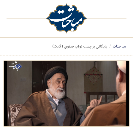
مباحثات
بایگانی برچسب
نواب صفوی (گ.ت)