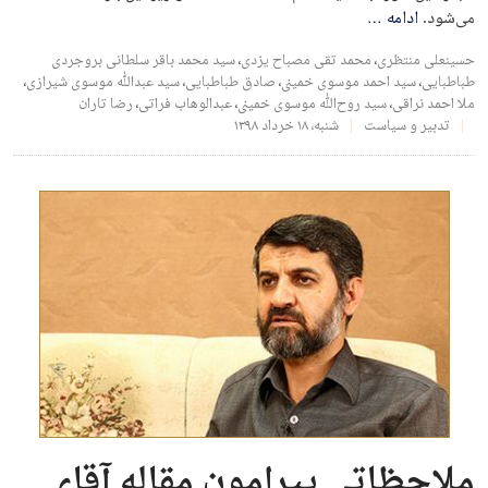
می‌شود.
ادامه
…
حسینعلی منتظری
،
محمد تقی مصباح یزدی
،
سید محمد باقر سلطانی بروجردی
طباطبایی
،
سید احمد موسوی خمینی
،
صادق طباطبایی
،
سید عبدالله موسوی شیرازی
،
ملا احمد نراقی
،
سید روح‌الله موسوی خمینی
،
عبدالوهاب فراتی
،
رضا تاران
تدبیر و سیاست
شنبه، ۱۸ خرداد ۱۳۹۸
ملاحظاتی پیرامون مقاله آقای