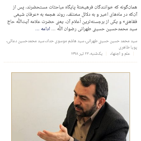
همان‌گونه که خوانندگان فرهیختۀ پایگاه مباحثات مستحضرند، پس از
آن‌که در ماه‌های اخیر و به دلائل مختلف، روند هجمه به «عرفان شیعی
فقاهتی» و یکی از برجسته‌ترین اَعلام آن، یعنی حضرت علامه آیت‌ﷲ حاج
سید محمدحسین حسینی طهرانی رضوان ﷲ …
ادامه
…
سید محمد حسین حسینی طهرانی
،
سید هاشم موسوی حداد
،
سید محمدحسین دعائی
،
پویا طاهری
علم و اجتهاد
یک‌شنبه، ۲۳ تیر ۱۳۹۸