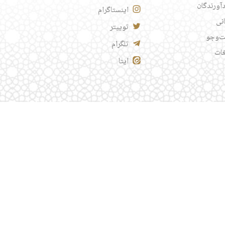
آورندگان
اینستاگرام
انی
توییتر
‌وجو
تلگرام
غات
ایتا