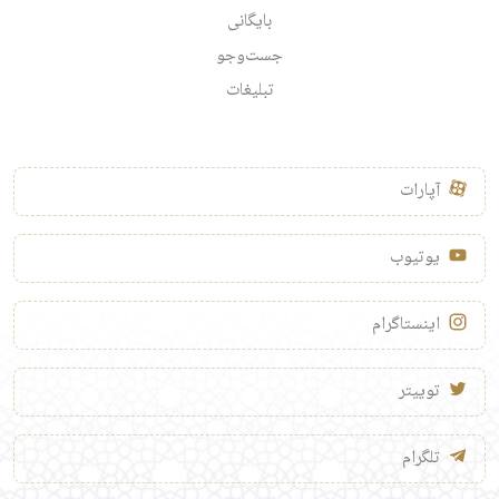
بایگانی
جست‌وجو
تبلیغات
آپارات
یوتیوب
اینستاگرام
توییتر
تلگرام