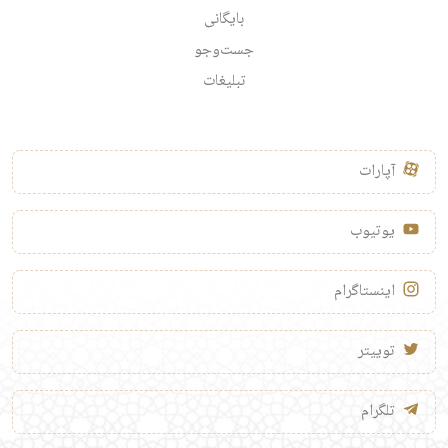
بایگانی
جست‌وجو
تبلیغات
آپارات
یوتیوب
اینستاگرام
توییتر
تلگرام