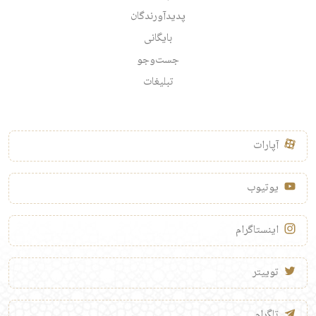
پدیدآورندگان
بایگانی
جست‌وجو
تبلیغات
آپارات
یوتیوب
اینستاگرام
توییتر
تلگرام