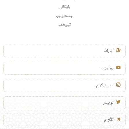
بایگانی
جست‌وجو
تبلیغات
آپارات
یوتیوب
اینستاگرام
توییتر
تلگرام