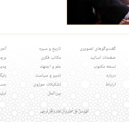
گفت‌وگوهای تصویری
تاریخ و سیره
آخری
صفحات اساتید
مکاتب فکری
برچس
نسخه مکتوب
علم و اجتهاد
پدید
درباره
تدبیر و سیاست
بایگ
ارتباط
تشکیلات حوزوی
جست
بین‌الملل
تبلی