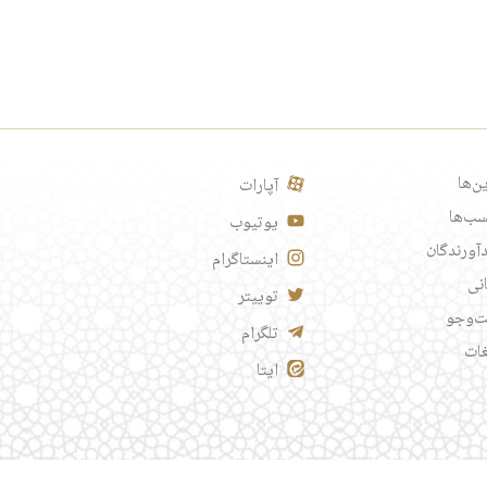
ن‌ها
آپارات
ب‌ها
یوتیوب
آورندگان
اینستاگرام
انی
توییتر
‌وجو
تلگرام
غات
ایتا