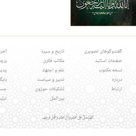
گفت‌وگوهای تصویری
تاریخ و سیره
آخری
صفحات اساتید
مکاتب فکری
برچس
نسخه مکتوب
علم و اجتهاد
پدید
درباره
تدبیر و سیاست
بایگ
ارتباط
تشکیلات حوزوی
جست
بین‌الملل
تبلی