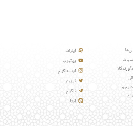
ن‌ها
آپارات
ب‌ها
یوتیوب
آورندگان
اینستاگرام
انی
توییتر
‌وجو
تلگرام
غات
ایتا