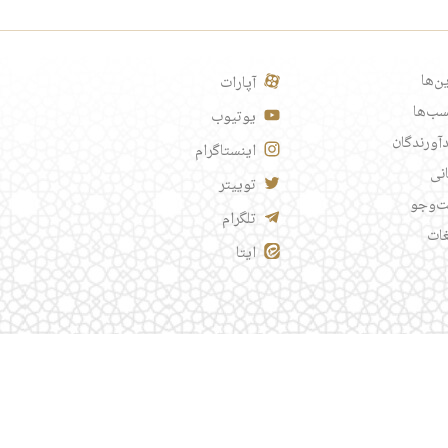
ن‌ها
آپارات
ب‌ها
یوتیوب
آورندگان
اینستاگرام
انی
توییتر
‌وجو
تلگرام
غات
ایتا