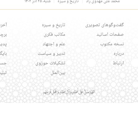
محمد علی مهدوی راد
تاریخ و سیره
شنبه، ۲۵ آذر ۱۴۰۲
گفت‌وگوهای تصویری
تاریخ و سیره
آخری
صفحات اساتید
مکاتب فکری
برچس
نسخه مکتوب
علم و اجتهاد
پدید
درباره
تدبیر و سیاست
بایگ
ارتباط
تشکیلات حوزوی
جست
بین‌الملل
تبلی