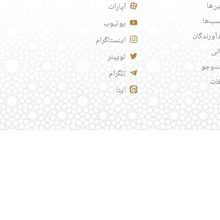
ن‌ها
آپارات
ب‌ها
یوتیوب
آورندگان
اینستاگرام
انی
توییتر
‌وجو
تلگرام
غات
ایتا