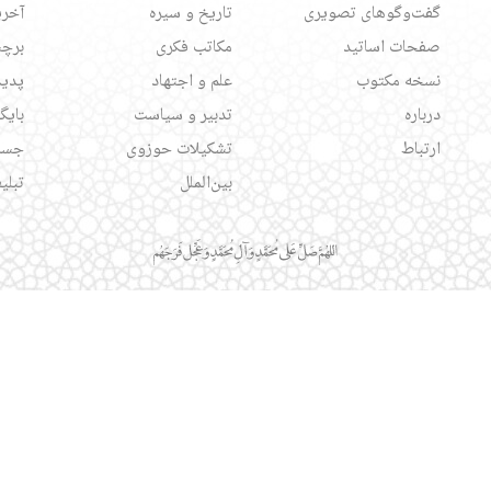
گفت‌وگوهای تصویری
تاریخ و سیره
آخری
صفحات اساتید
مکاتب فکری
برچس
نسخه مکتوب
علم و اجتهاد
پدید
درباره
تدبیر و سیاست
بایگ
ارتباط
تشکیلات حوزوی
جست
بین‌الملل
تبلی