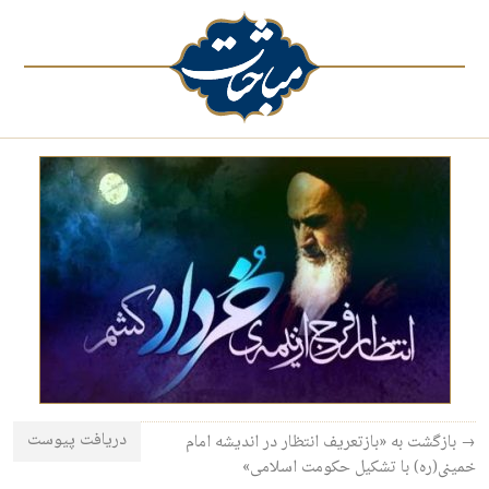
دریافت پیوست
→ بازگشت به «بازتعریف انتظار در اندیشه امام
خمینی(ره) با تشکیل حکومت اسلامی»