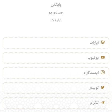
بایگانی
جست‌وجو
تبلیغات
آپارات
یوتیوب
اینستاگرام
توییتر
تلگرام